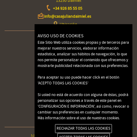
13250 Daimiel
+34 926 85 55 05
info@casajuliandaimiel.es
Ubicación
AVISO USO DE COOKIES
INICIO
Este Sitio Web utiliza cookies propias y de terceros para
mejorar nuestros servicios, elaborar información
INSTALACIONES
estadística, analizar sus hábitos de navegación, lo que
nos permite personalizar el contenido que ofrecemos y
PLATOS
mostrarle publicidad relacionada con sus preferencias.
Para aceptar su uso puede hacer click en el botón
MENÚS
'ACEPTO TODAS LAS COOKIES'
CONTACTO
Si usted no está de acuerdo con alguna de éstas, podrá
personalizar sus opciones a través de este panel en
RESERVA ONLINE
'CONFIGURACIÓN E INFORMACIÓN', así como, revocar o
cambiar sus preferencias en cualquier momento.
BODEGA
Más información sobre el uso de nuestras cookies.
RECHAZAR TODAS LAS COOKIES
NUESTROS PREMIOS
Síguenos en: